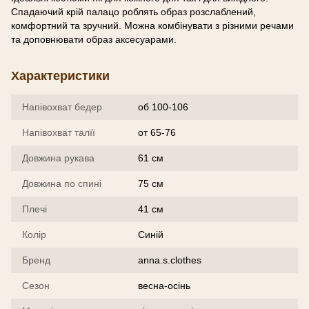
Спадаючий крій палацо роблять образ розслаблений,
комфортний та зручний. Можна комбінувати з різними речами
та доповнювати образ аксесуарами.
Характеристики
Напівохват бедер
об 100-106
Напівохват талїї
от 65-76
Довжина рукава
61 см
Довжина по спині
75 см
Плечі
41 см
Колір
Синій
Бренд
anna.s.clothes
Сезон
весна-осінь