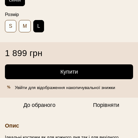
Розмір
S
M
L
1 899 грн
Купити
Увійти
для відображення накопичувальної знижки
%
До обраного
Порівняти
Опис
Ідеальні костюми як для кожного дня так і для вихідного.