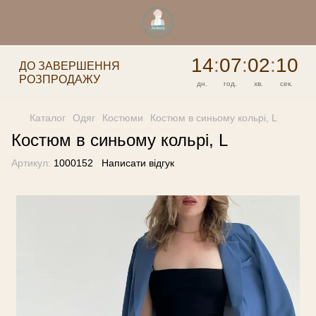
14
:
07
:
02
:
10
ДО ЗАВЕРШЕННЯ
РОЗПРОДАЖУ
дн.
год.
хв.
сек.
Каталог
Одяг
Костюми
Костюм в синьому кольрі, L
Костюм в синьому кольрі, L
Артикул:
1000152
Написати відгук