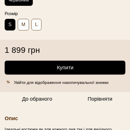
Розмір
S
M
L
1 899 грн
Купити
Увійти
для відображення накопичувальної знижки
%
До обраного
Порівняти
Опис
Ідеальні костюми як для кожного дня так і для вихідного.