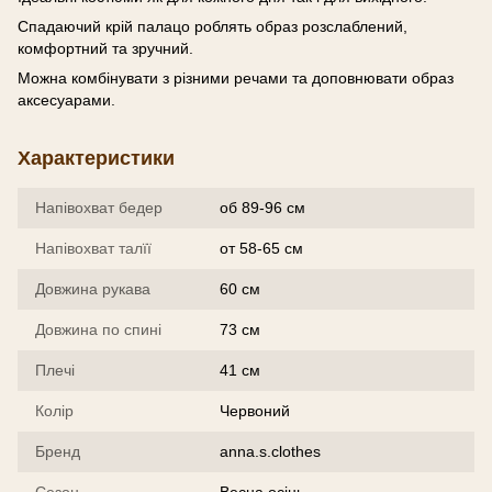
Спадаючий крій палацо роблять образ розслаблений,
комфортний та зручний.
Можна комбінувати з різними речами та доповнювати образ
аксесуарами.
Характеристики
Напівохват бедер
об 89-96 см
Напівохват талїї
от 58-65 см
Довжина рукава
60 см
Довжина по спині
73 см
Плечі
41 см
Колір
Червоний
Бренд
anna.s.clothes
Сезон
Весна осінь