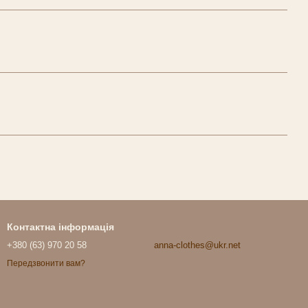
Контактна інформація
+380 (63) 970 20 58
anna-clothes@ukr.net
Передзвонити вам?