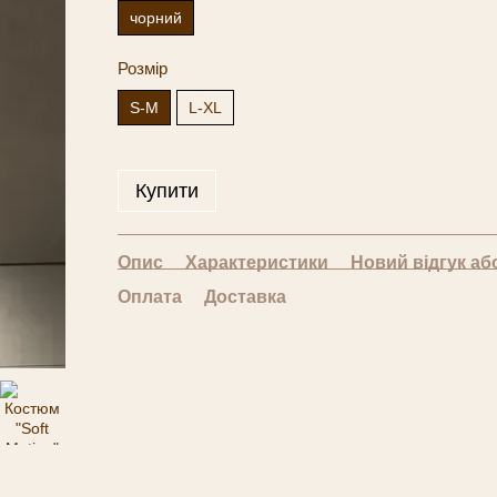
чорний
Розмір
S-M
L-XL
Купити
Опис
Характеристики
Новий відгук аб
Оплата
Доставка