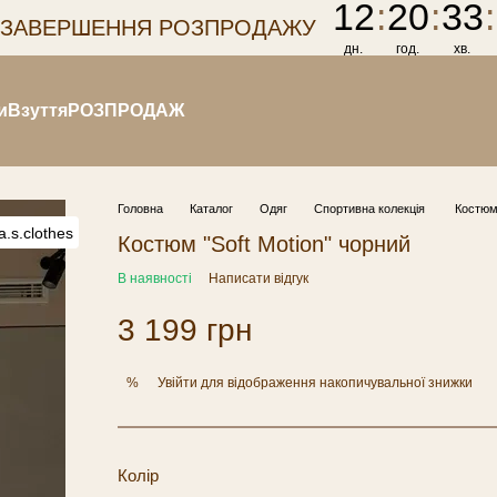
12
:
20
:
33
:
 ЗАВЕРШЕННЯ РОЗПРОДАЖУ
дн.
год.
хв.
и
Взуття
РОЗПРОДАЖ
Головна
Каталог
Одяг
Спортивна колекція
Костюм 
Костюм "Soft Motion" чорний
В наявності
Написати відгук
3 199 грн
Увійти
для відображення накопичувальної знижки
%
Колір