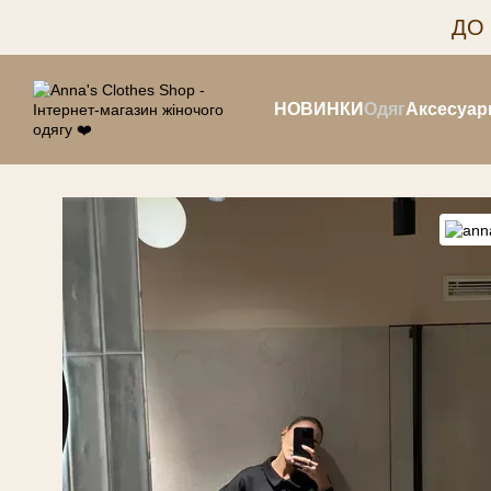
Перейти до основного контенту
ДО
НОВИНКИ
Одяг
Аксесуар