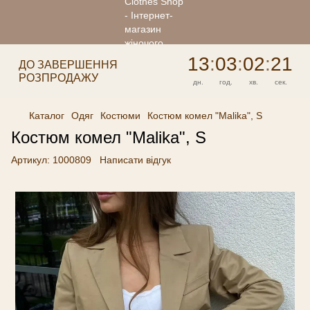
13
:
03
:
02
:
21
ДО ЗАВЕРШЕННЯ
РОЗПРОДАЖУ
дн.
год.
хв.
сек.
Каталог
Одяг
Костюми
Костюм комел "Malika", S
Костюм комел "Malika", S
Артикул:
1000809
Написати відгук