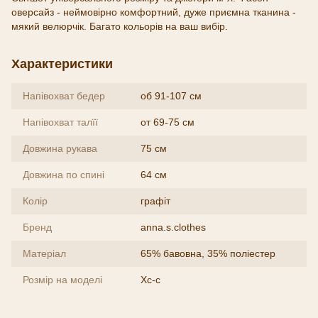
оверсайз - неймовірно комфортний, дуже приємна тканина -
мякий велюрчік. Багато кольорів на ваш вибір.
Характеристики
Напівохват бедер
об 91-107 см
Напівохват талїї
от 69-75 см
Довжина рукава
75 см
Довжина по спині
64 см
Колір
графіт
Бренд
anna.s.clothes
Матеріал
65% бавовна, 35% поліестер
Розмір на моделі
Хс-с