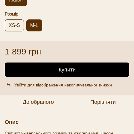
Розмір
XS-S
M-L
1 899 грн
Купити
Увійти
для відображення накопичувальної знижки
%
До обраного
Порівняти
Опис
Світшот універсального розміру та джогери м-л. Фасон