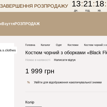
13
:
21
:
18
:
 ЗАВЕРШЕННЯ РОЗПРОДАЖУ
дн.
год.
хв.
и
Взуття
РОЗПРОДАЖ
Головна
Каталог
Одяг
Костюми
Костюм чорний з о
Костюм чорний з оборками «Black F
Немає в наявності
Написати відгук
1 999 грн
Увійти
для відображення накопичувальної знижки
%
Колір