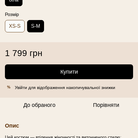
Розмір
XS-S
S-M
1 799 грн
Купити
Увійти
для відображення накопичувальної знижки
%
До обраного
Порівняти
Опис
Цей костюм — втілення жіночності та витонченого стилю: