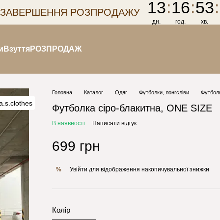
13
:
16
:
53
:
 ЗАВЕРШЕННЯ РОЗПРОДАЖУ
дн.
год.
хв.
и
Взуття
РОЗПРОДАЖ
Головна
Каталог
Одяг
Футболки, лонгсліви
Футболк
Футболка сіро-блакитна, ONE SIZE
В наявності
Написати відгук
699 грн
Увійти
для відображення накопичувальної знижки
%
Колір