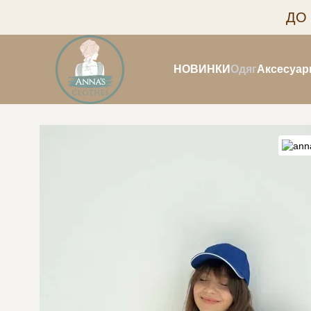
Перейти до основного контенту
ДО
НОВИНКИ
Одяг
Аксесуар