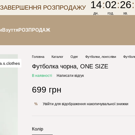
14
:
02
:
26
:
 ЗАВЕРШЕННЯ РОЗПРОДАЖУ
дн.
год.
хв.
и
Взуття
РОЗПРОДАЖ
Головна
Каталог
Одяг
Футболки, лонгсліви
Футбол
Футболка чорна, ONE SIZE
В наявності
Написати відгук
699 грн
Увійти
для відображення накопичувальної знижки
%
Колір