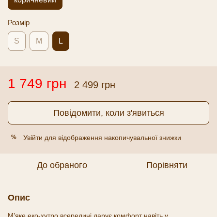
Розмір
S
M
L
1 749 грн
2 499 грн
Повідомити, коли з'явиться
Увійти
для відображення накопичувальної знижки
%
До обраного
Порівняти
Опис
М’яке еко-хутро всередині дарує комфорт навіть у