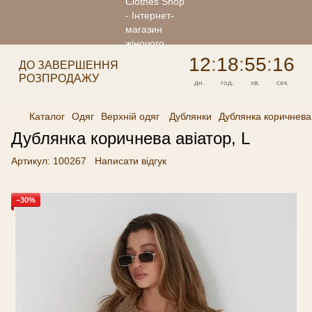
12
:
18
:
55
:
16
ДО ЗАВЕРШЕННЯ
РОЗПРОДАЖУ
дн.
год.
хв.
сек.
Каталог
Одяг
Верхній одяг
Дублянки
Дублянка коричнева 
Дублянка коричнева авіатор, L
Артикул:
100267
Написати відгук
−30%