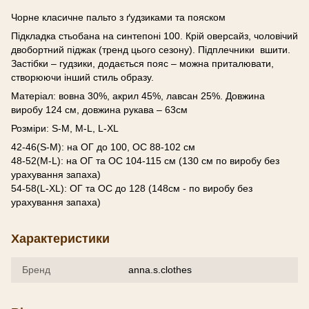
Чорне класичне пальто з ґудзиками та пояском
Підкладка стьобана на синтепоні 100. Крій оверсайз, чоловічий
двобортний піджак (тренд цього сезону). Підплечники вшити.
Застібки – гудзики, додається пояс – можна приталювати,
створюючи інший стиль образу.
Матеріал: вовна 30%, акрил 45%, лавсан 25%. Довжина
виробу 124 см, довжина рукава – 63см
Розміри: S-M, M-L, L-XL
42-46(S-M): на ОГ до 100, ОС 88-102 см
48-52(M-L): на ОГ та ОС 104-115 см (130 см по виробу без
урахування запаха)
54-58(L-XL): ОГ та ОС до 128 (148см - по виробу без
урахування запаха)
Характеристики
Бренд
anna.s.clothes