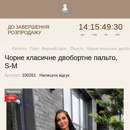
14
:
15
:
49
:
30
ДО ЗАВЕРШЕННЯ
РОЗПРОДАЖУ
дн.
год.
хв.
сек.
Каталог
Одяг
Верхній одяг
Пальто
Чорне класичне двобо
Чорне класичне двобортне пальто,
S-M
Артикул:
100261
Написати відгук
Новинка
−15%