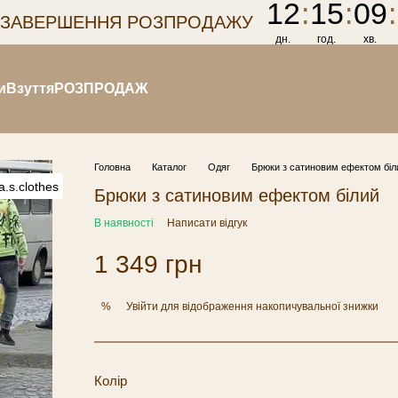
12
:
15
:
09
:
 ЗАВЕРШЕННЯ РОЗПРОДАЖУ
дн.
год.
хв.
и
Взуття
РОЗПРОДАЖ
Головна
Каталог
Одяг
Брюки з сатиновим ефектом біл
Брюки з сатиновим ефектом білий
В наявності
Написати відгук
1 349 грн
Увійти
для відображення накопичувальної знижки
%
Колір