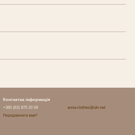
Контактна інформація
+380 (63) 970 20 58
anna-clothes@ukr.net
Передзвонити вам?