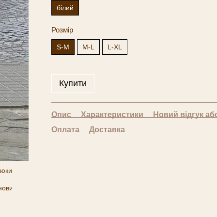
білий
Розмір
S-M
M-L
L-XL
Купити
Опис
Характеристики
Новий відгук аб
Оплата
Доставка