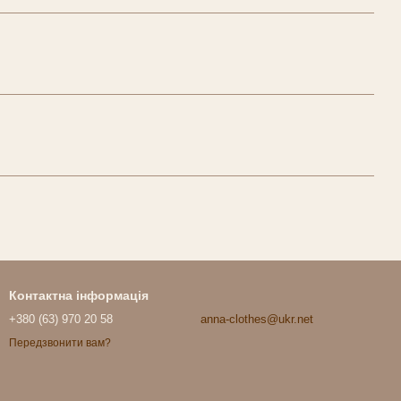
Контактна інформація
+380 (63) 970 20 58
anna-clothes@ukr.net
Передзвонити вам?