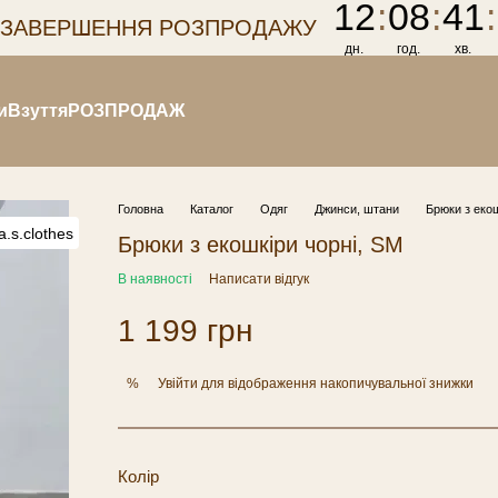
12
:
08
:
41
:
 ЗАВЕРШЕННЯ РОЗПРОДАЖУ
дн.
год.
хв.
и
Взуття
РОЗПРОДАЖ
Головна
Каталог
Одяг
Джинси, штани
Брюки з екош
Брюки з екошкіри чорні, SM
В наявності
Написати відгук
1 199 грн
Увійти
для відображення накопичувальної знижки
%
Колір