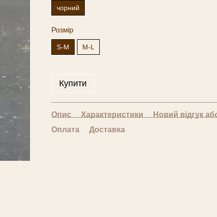
чорний
Розмір
S-M
M-L
Купити
Опис
Характеристики
Новий відгук аб
Оплата
Доставка