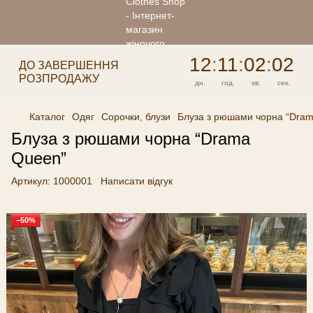
12
:
11
:
02
:
02
ДО ЗАВЕРШЕННЯ
РОЗПРОДАЖУ
дн.
год.
хв.
сек.
Каталог
Одяг
Сорочки, блузи
Блуза з рюшами чорна “Dra
Блуза з рюшами чорна “Drama
Queen”
Артикул:
1000001
Написати відгук
−50%