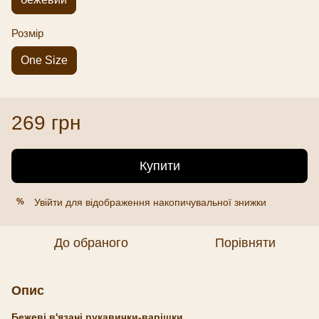
Розмір
One Size
269 грн
Купити
Увійти
для відображення накопичувальної знижки
%
До обраного
Порівняти
Опис
Бежеві
в'язані рукавички-варішки