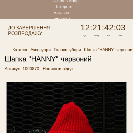
12
:
21
:
42
:
03
ДО ЗАВЕРШЕННЯ
РОЗПРОДАЖУ
дн.
год.
хв.
сек.
Каталог
Аксесуари
Головні убори
Шапка "HANNY" червони
Шапка "HANNY" червоний
Артикул:
1000870
Написати відгук