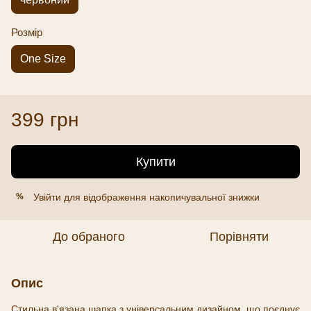
Розмір
One Size
399 грн
Купити
Увійти
для відображення накопичувальної знижки
%
До обраного
Порівняти
Опис
Стильна в'язана шапка з універсальним дизайном, що поєднує