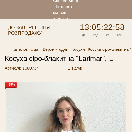
13
:
05
:
22
:
58
ДО ЗАВЕРШЕННЯ
РОЗПРОДАЖУ
дн.
год.
хв.
сек.
Каталог
Одяг
Верхній одяг
Косухи
Косуха сіро-блакитна "
Косуха сіро-блакитна "Larimar", L
Артикул:
1000734
1 відгук
−25%